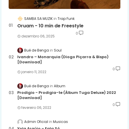
SAMBA SA MUZIK
Trap Funk
Oruam - 10 min de Freestyle
0
dezembro 06, 2025
Bué de Benga
Soul
Ivandro – Monarquia (Diogo Piçarra & Bispo)
[Download]
0
janeiro 11, 2022
Bué de Benga
Album
Prodigio - Prodigia-te (Álbum Tuga Deluxe) 2022
[Download]
0
fevereiro 06, 2022
Admin Oficial
Musicas
Yola Araújo – Fala Só