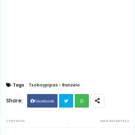
Tags
Txoboypipas - Banzelo
Facebook
Twit
Wh
ANTIGOS
MAIS RECENTES
ter
ats