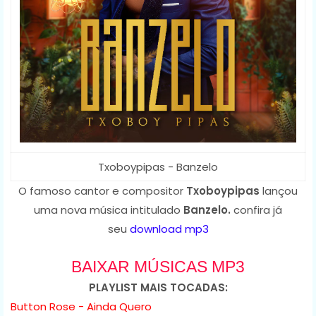
Txoboypipas - Banzelo
O famoso cantor e compositor
Txoboypipas
lançou
uma nova música intitulado
Banzelo.
confira já
seu
download mp3
BAIXAR MÚSICAS MP3
PLAYLIST MAIS TOCADAS:
Button Rose - Ainda Quero