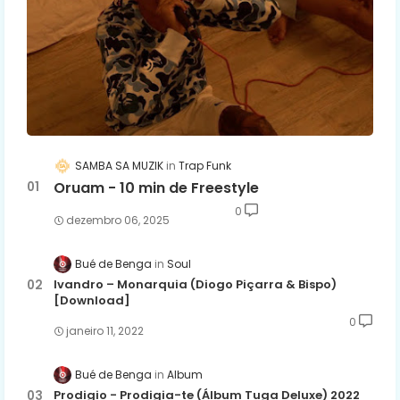
SAMBA SA MUZIK
Trap Funk
Oruam - 10 min de Freestyle
0
dezembro 06, 2025
Bué de Benga
Soul
Ivandro – Monarquia (Diogo Piçarra & Bispo)
[Download]
0
janeiro 11, 2022
Bué de Benga
Album
Prodigio - Prodigia-te (Álbum Tuga Deluxe) 2022