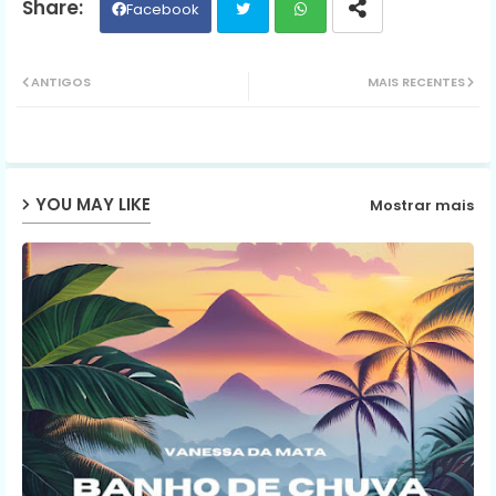
Facebook
Twit
Wh
ANTIGOS
MAIS RECENTES
ter
ats
ap
YOU MAY LIKE
Mostrar mais
p