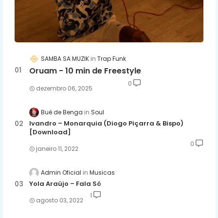
SAMBA SA MUZIK
Trap Funk
Oruam - 10 min de Freestyle
0
dezembro 06, 2025
Bué de Benga
Soul
Ivandro – Monarquia (Diogo Piçarra & Bispo)
[Download]
0
janeiro 11, 2022
Admin Oficial
Musicas
Yola Araújo – Fala Só
1
agosto 03, 2022