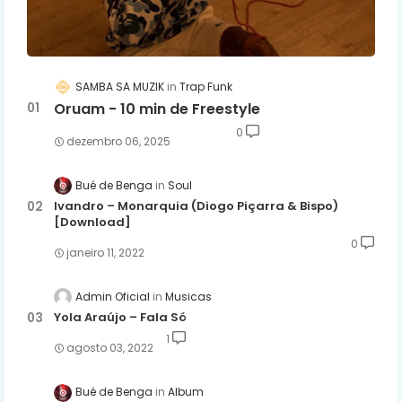
SAMBA SA MUZIK
Trap Funk
Oruam - 10 min de Freestyle
0
dezembro 06, 2025
Bué de Benga
Soul
Ivandro – Monarquia (Diogo Piçarra & Bispo)
[Download]
0
janeiro 11, 2022
Admin Oficial
Musicas
Yola Araújo – Fala Só
1
agosto 03, 2022
Bué de Benga
Album