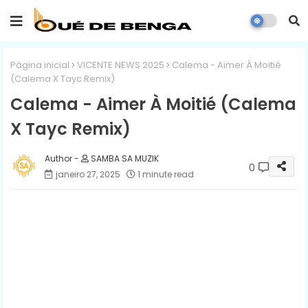
Página inicial
VICENTE NEWS 2025
Calema - Aimer À Moitié
(Calema X Tayc Remix)
Calema - Aimer À Moitié (Calema
X Tayc Remix)
SAMBA SA MUZIK
0
janeiro 27, 2025
1 minute read