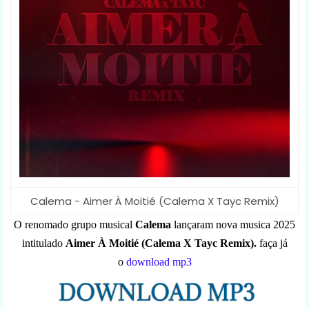
Calema - Aimer À Moitié (Calema X Tayc Remix)
O renomado grupo musical
Calema
lançaram nova musica 2025
intitulado
Aimer À Moitié (Calema X Tayc Remix).
faça já
o
download mp3