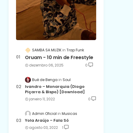
SAMBA SA MUZIK
Trap Funk
Oruam - 10 min de Freestyle
dezembro 06, 2025
0
Bué de Benga
Soul
Ivandro – Monarquia (Diogo
Piçarra & Bispo) [Download]
janeiro 11, 2022
0
Admin Oficial
Musicas
Yola Araújo – Fala Só
agosto 03, 2022
1