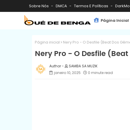
Sobre Nós
DMCA
Termos E Políticas
DarkMo
Página Inicial
Página inicial
Nery Pro - O Desfile (Beat Dos Gê
Nery Pro - O Desfile (Bea
SAMBA SA MUZIK
janeiro 10, 2025
0 minute read