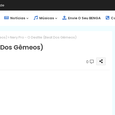
de
Notícias
Músicas
Envie O Seu BENGA
Co
meos)
Nery Pro - O Desfile (Beat Dos Gêmeos)
t Dos Gêmeos)
0