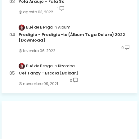
Yola Araújo – Fala Só
1
agosto 03, 2022
Bué de Benga
Album
Prodigio - Prodigia-te (Álbum Tuga Deluxe) 2022
[Download]
0
fevereiro 06, 2022
Bué de Benga
Kizomba
Cef Tanzy - Escola [Baixar]
0
novembro 09, 2021