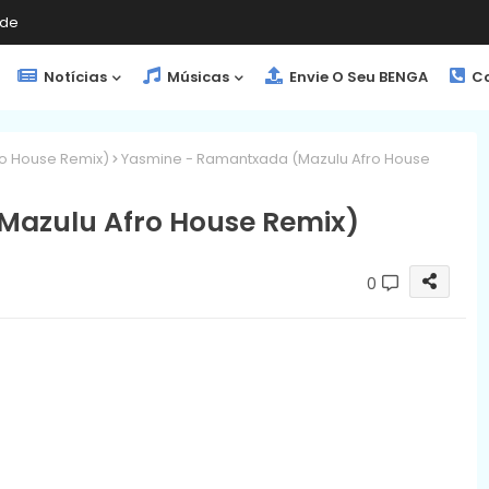
de
Notícias
Músicas
Envie O Seu BENGA
Co
o House Remix)
Yasmine - Ramantxada (Mazulu Afro House
azulu Afro House Remix)
0