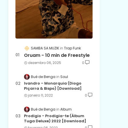
SAMBA SA MUZIK
Trap Funk
Oruam - 10 min de Freestyle
dezembro 06, 2025
0
Bué de Benga
Soul
Ivandro – Monarquia (Diogo
Piçarra & Bispo) [Download]
janeiro 11, 2022
0
Bué de Benga
Album
Prodigio - Prodigia-te (Álbum
Tuga Deluxe) 2022 [Download]
fevereiro 06, 2022
0