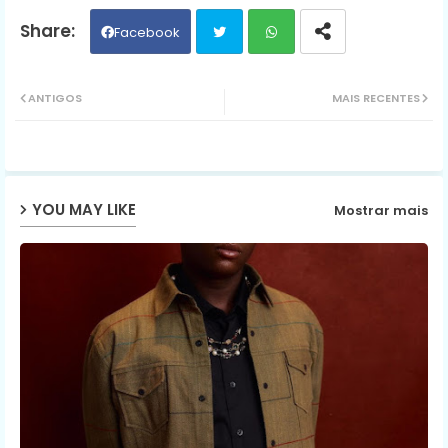
Facebook
Twit
Wh
ANTIGOS
MAIS RECENTES
ter
ats
ap
YOU MAY LIKE
Mostrar mais
p