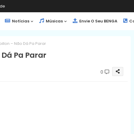
de
Notícias
Músicas
Envie O Seu BENGA
Co
pillon – Não Dá Pa Parar
o Dá Pa Parar
0