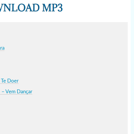
ra
 Te Doer
2 – Vem Dançar