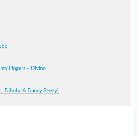
Yebo
nty Fingers – Divino
ft. Diboba & Danny Peezy)