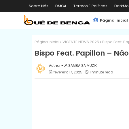
Sobre Nós
DMCA
Termos E Políticas
DarkMo
Página Inicial
Página inicial
VICENTE NEWS 2025
Bispo Feat. Pa
Bispo Feat. Papillon – Nã
SAMBA SA MUZIK
fevereiro 17, 2025
1 minute read