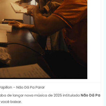
Papillon – Não Dá Pa Parar
ba de lançar nova música de 2025 intitulada
Não Dá Pa
 você baixar.