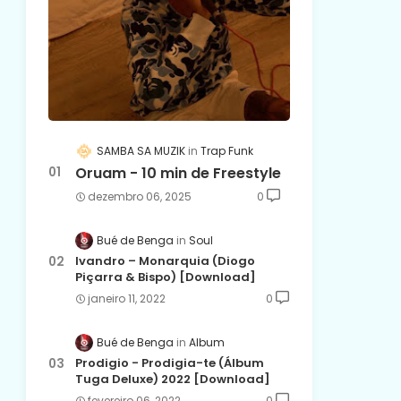
SAMBA SA MUZIK
Trap Funk
Oruam - 10 min de Freestyle
dezembro 06, 2025
0
Bué de Benga
Soul
Ivandro – Monarquia (Diogo
Piçarra & Bispo) [Download]
janeiro 11, 2022
0
Bué de Benga
Album
Prodigio - Prodigia-te (Álbum
Tuga Deluxe) 2022 [Download]
fevereiro 06, 2022
0