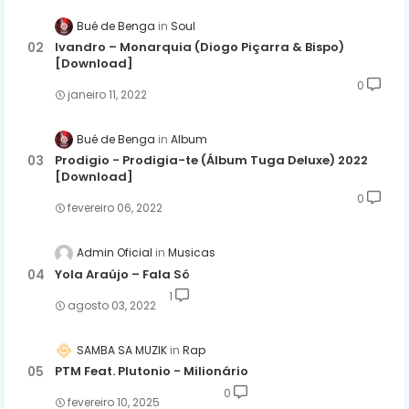
Bué de Benga
Soul
Ivandro – Monarquia (Diogo Piçarra & Bispo)
[Download]
0
janeiro 11, 2022
Bué de Benga
Album
Prodigio - Prodigia-te (Álbum Tuga Deluxe) 2022
[Download]
0
fevereiro 06, 2022
Admin Oficial
Musicas
Yola Araújo – Fala Só
1
agosto 03, 2022
SAMBA SA MUZIK
Rap
PTM Feat. Plutonio - Milionário
0
fevereiro 10, 2025