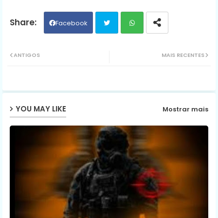
Facebook
Twit
Wh
ANTIGOS
MAIS RECENTES
ter
ats
ap
YOU MAY LIKE
Mostrar mais
p