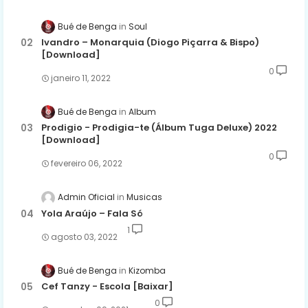
Bué de Benga
Soul
Ivandro – Monarquia (Diogo Piçarra & Bispo)
[Download]
0
janeiro 11, 2022
Bué de Benga
Album
Prodigio - Prodigia-te (Álbum Tuga Deluxe) 2022
[Download]
0
fevereiro 06, 2022
Admin Oficial
Musicas
Yola Araújo – Fala Só
1
agosto 03, 2022
Bué de Benga
Kizomba
Cef Tanzy - Escola [Baixar]
0