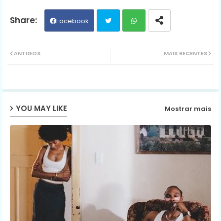
Facebook
Twit
Wh
ANTIGOS
MAIS RECENTES
ter
ats
ap
YOU MAY LIKE
Mostrar mais
p