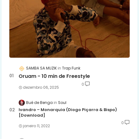
SAMBA SA MUZIK
Trap Funk
Oruam - 10 min de Freestyle
0
dezembro 06, 2025
Bué de Benga
Soul
Ivandro – Monarquia (Diogo Piçarra & Bispo)
[Download]
0
janeiro 11, 2022