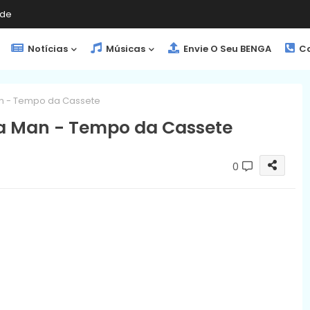
de
Notícias
Músicas
Envie O Seu BENGA
Co
an - Tempo da Cassete
a Man - Tempo da Cassete
0