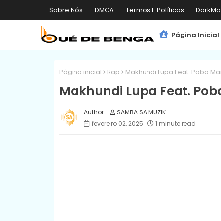
Sobre Nós
DMCA
Termos E Políticas
DarkMo
Página Inicial
Página inicial
Rap
Makhundi Lupa Feat. Poba M
Makhundi Lupa Feat. Pob
SAMBA SA MUZIK
fevereiro 02, 2025
1 minute read