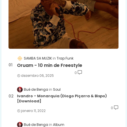
SAMBA SA MUZIK
Trap Funk
Oruam - 10 min de Freestyle
0
dezembro 06, 2025
Bué de Benga
Soul
Ivandro – Monarquia (Diogo Piçarra & Bispo)
[Download]
0
janeiro 11, 2022
Bué de Benga
Album