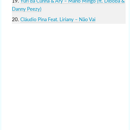
Yuri da Cunha & Ary – Mano Mingo (ft. Diboba &
Danny Peezy)
Cláudio Pina Feat. Liriany – Não Vai