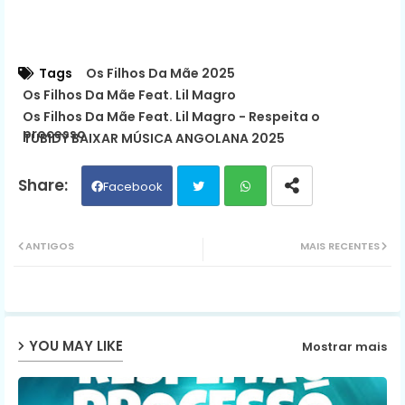
Tags
Os Filhos Da Mãe 2025
Os Filhos Da Mãe Feat. Lil Magro
Os Filhos Da Mãe Feat. Lil Magro - Respeita o
processo
TUBIDY BAIXAR MÚSICA ANGOLANA 2025
Facebook
Twit
Wh
ANTIGOS
MAIS RECENTES
ter
ats
ap
YOU MAY LIKE
Mostrar mais
p