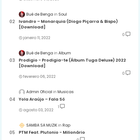
Bué de Benga
Soul
Ivandro – Monarquia (Diogo Piçarra & Bispo)
[Download]
0
janeiro 11, 2022
Bué de Benga
Album
Prodigio - Prodigia-te (Álbum Tuga Deluxe) 2022
[Download]
0
fevereiro 06, 2022
Admin Oficial
Musicas
Yola Araújo – Fala Só
1
agosto 03, 2022
SAMBA SA MUZIK
Rap
PTM Feat. Plutonio - Milionário
0