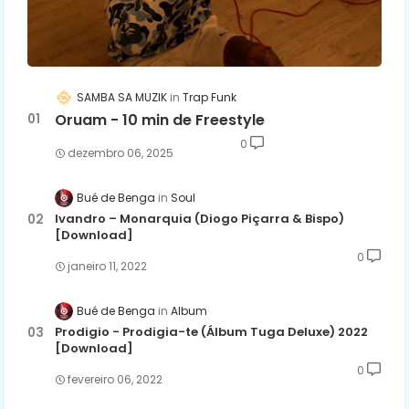
SAMBA SA MUZIK
Trap Funk
Oruam - 10 min de Freestyle
0
dezembro 06, 2025
Bué de Benga
Soul
Ivandro – Monarquia (Diogo Piçarra & Bispo)
[Download]
0
janeiro 11, 2022
Bué de Benga
Album
Prodigio - Prodigia-te (Álbum Tuga Deluxe) 2022
[Download]
0
fevereiro 06, 2022