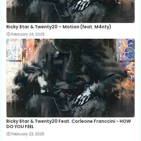
Ricky $tar & Twenty20 – Motion (feat. M4nty)
February 24, 2025
Ricky $tar & Twenty20 Feat. Corleone Franccini - HOW
DO YOU FEEL
February 23, 2025