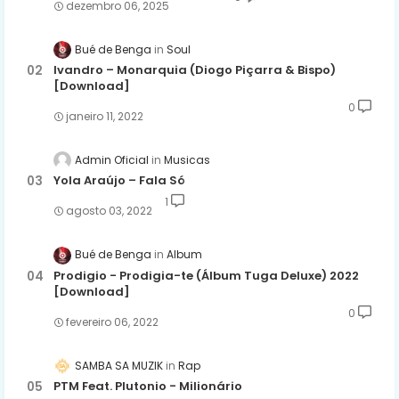
dezembro 06, 2025
Bué de Benga
Soul
Ivandro – Monarquia (Diogo Piçarra & Bispo)
[Download]
0
janeiro 11, 2022
Admin Oficial
Musicas
Yola Araújo – Fala Só
1
agosto 03, 2022
Bué de Benga
Album
Prodigio - Prodigia-te (Álbum Tuga Deluxe) 2022
[Download]
0
fevereiro 06, 2022
SAMBA SA MUZIK
Rap
PTM Feat. Plutonio - Milionário