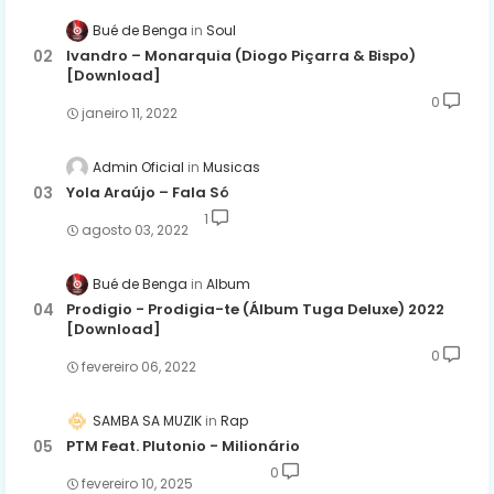
Bué de Benga
Soul
Ivandro – Monarquia (Diogo Piçarra & Bispo)
[Download]
0
janeiro 11, 2022
Admin Oficial
Musicas
Yola Araújo – Fala Só
1
agosto 03, 2022
Bué de Benga
Album
Prodigio - Prodigia-te (Álbum Tuga Deluxe) 2022
[Download]
0
fevereiro 06, 2022
SAMBA SA MUZIK
Rap
PTM Feat. Plutonio - Milionário
0
fevereiro 10, 2025