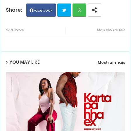
Facebook
Twit
Wh
ANTIGOS
MAIS RECENTES
ter
ats
ap
YOU MAY LIKE
Mostrar mais
p