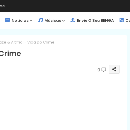
de
Notícias
Músicas
Envie O Seu BENGA
Co
ze & Altifridi - Vida Do Crime
 Crime
0