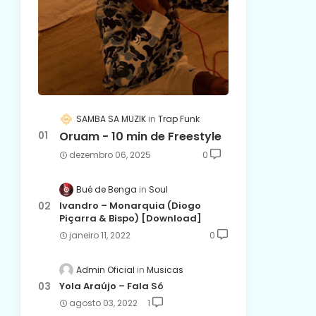
SAMBA SA MUZIK
Trap Funk
Oruam - 10 min de Freestyle
dezembro 06, 2025
0
Bué de Benga
Soul
Ivandro – Monarquia (Diogo
Piçarra & Bispo) [Download]
janeiro 11, 2022
0
Admin Oficial
Musicas
Yola Araújo – Fala Só
agosto 03, 2022
1