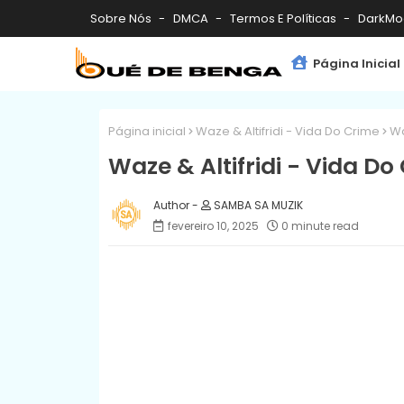
Sobre Nós
DMCA
Termos E Políticas
DarkMo
Página Inicial
Página inicial
Waze & Altifridi - Vida Do Crime
Wa
Waze & Altifridi - Vida Do
SAMBA SA MUZIK
fevereiro 10, 2025
0 minute read