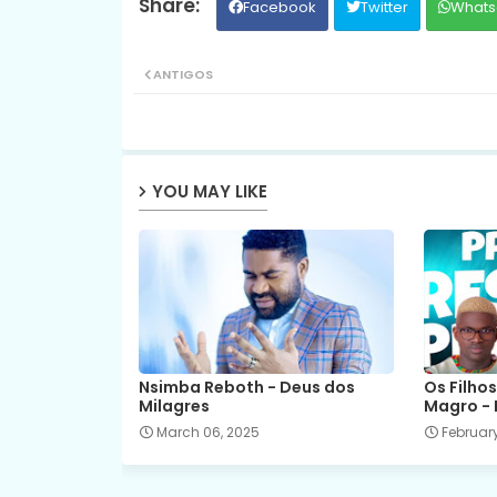
Facebook
Twitter
Whats
ANTIGOS
YOU MAY LIKE
Nsimba Reboth - Deus dos
Os Filhos
Milagres
Magro - 
March 06, 2025
February