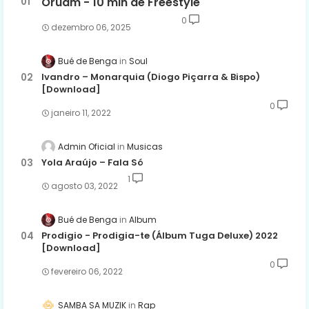
Oruam - 10 min de Freestyle
0
dezembro 06, 2025
Bué de Benga
Soul
Ivandro – Monarquia (Diogo Piçarra & Bispo)
[Download]
0
janeiro 11, 2022
Admin Oficial
Musicas
Yola Araújo – Fala Só
1
agosto 03, 2022
Bué de Benga
Album
Prodigio - Prodigia-te (Álbum Tuga Deluxe) 2022
[Download]
0
fevereiro 06, 2022
SAMBA SA MUZIK
Rap