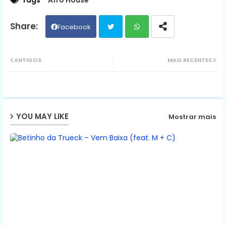
Tags
Afro House
Facebook
Twit
Wh
ANTIGOS
MAIS RECENTES
ter
ats
ap
YOU MAY LIKE
Mostrar mais
p