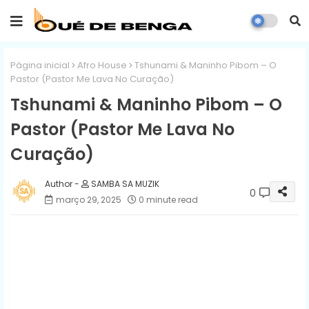
Página inicial
Afro House
Tshunami & Maninho Pibom – O
Pastor (Pastor Me Lava No Curação)
Tshunami & Maninho Pibom – O
Pastor (Pastor Me Lava No
Curação)
SAMBA SA MUZIK
0
março 29, 2025
0 minute read