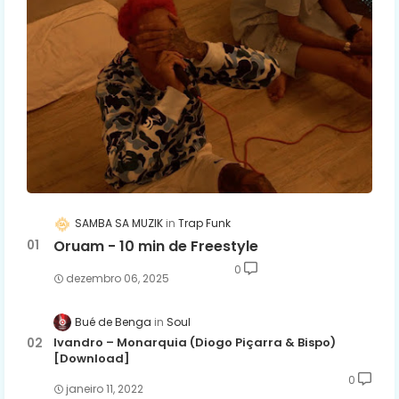
SAMBA SA MUZIK
Trap Funk
Oruam - 10 min de Freestyle
0
dezembro 06, 2025
Bué de Benga
Soul
Ivandro – Monarquia (Diogo Piçarra & Bispo)
[Download]
0
janeiro 11, 2022