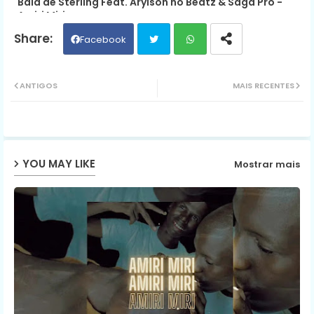
Bala de Sterling Feat. Arylson no Beatz & Saga Pro -
Amiri Miri
Facebook
Twit
Wh
ANTIGOS
MAIS RECENTES
ter
ats
ap
YOU MAY LIKE
Mostrar mais
p