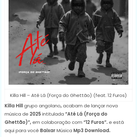
Killa Hill – Até Lá (Força do Ghettão) (feat. 12 Furos)
Killa Hill
grupo angolano
,
acabam de lançar nova
música de
2025
intitulada
“Até Lá (Força do
Ghettão)”,
em colaboração com
“12 Furos”.
e está
aqui para você
Baixar
Música
Mp3 Download.