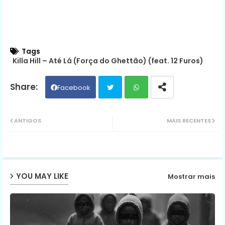
Tags
Killa Hill – Até Lá (Força do Ghettão) (feat. 12 Furos)
Facebook
Twit
Wh
ANTIGOS
MAIS RECENTES
ter
ats
ap
YOU MAY LIKE
Mostrar mais
p