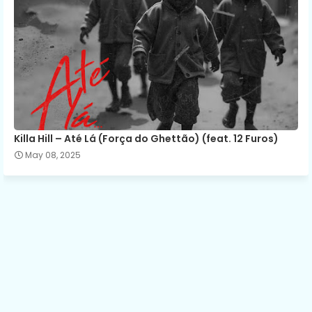
Killa Hill – Até Lá (Força do Ghettão) (feat. 12 Furos)
May 08, 2025