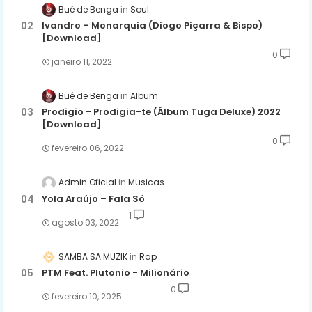
Bué de Benga
Soul
Ivandro – Monarquia (Diogo Piçarra & Bispo)
[Download]
0
janeiro 11, 2022
Bué de Benga
Album
Prodigio - Prodigia-te (Álbum Tuga Deluxe) 2022
[Download]
0
fevereiro 06, 2022
Admin Oficial
Musicas
Yola Araújo – Fala Só
1
agosto 03, 2022
SAMBA SA MUZIK
Rap
PTM Feat. Plutonio - Milionário
0
fevereiro 10, 2025