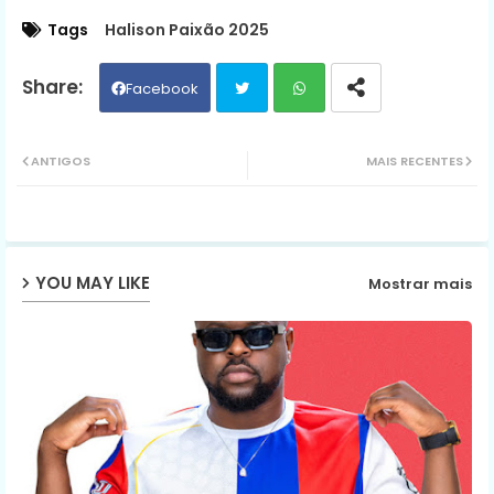
Tags
Halison Paixão 2025
Facebook
Twit
Wh
ANTIGOS
MAIS RECENTES
ter
ats
ap
YOU MAY LIKE
Mostrar mais
p