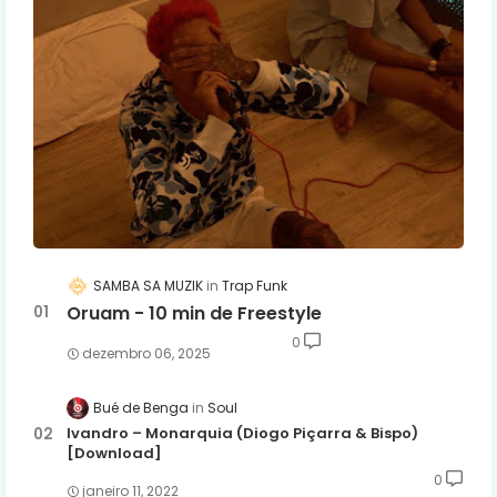
SAMBA SA MUZIK
Trap Funk
Oruam - 10 min de Freestyle
0
dezembro 06, 2025
Bué de Benga
Soul
Ivandro – Monarquia (Diogo Piçarra & Bispo)
[Download]
0
janeiro 11, 2022