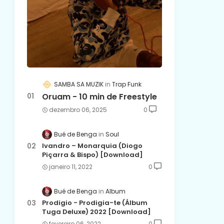
SAMBA SA MUZIK
Trap Funk
Oruam - 10 min de Freestyle
dezembro 06, 2025
0
Bué de Benga
Soul
Ivandro – Monarquia (Diogo
Piçarra & Bispo) [Download]
janeiro 11, 2022
0
Bué de Benga
Album
Prodigio - Prodigia-te (Álbum
Tuga Deluxe) 2022 [Download]
fevereiro 06, 2022
0