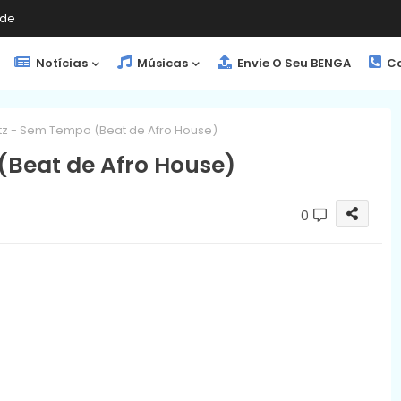
de
Notícias
Músicas
Envie O Seu BENGA
Co
tz - Sem Tempo (Beat de Afro House)
(Beat de Afro House)
0