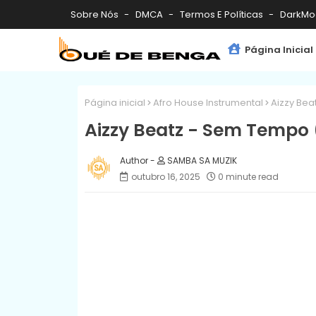
Sobre Nós
DMCA
Termos E Políticas
DarkMo
Página Inicial
Página inicial
Afro House Instrumental
Aizzy Bea
Aizzy Beatz - Sem Tempo 
SAMBA SA MUZIK
outubro 16, 2025
0 minute read