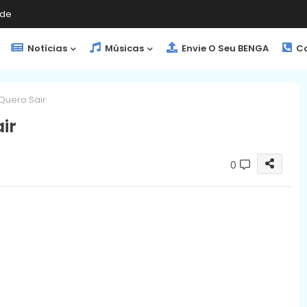
de
Notícias
Músicas
Envie O Seu BENGA
Co
Quero Sair
ir
0