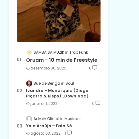
SAMBA SA MUZIK
Trap Funk
Oruam - 10 min de Freestyle
dezembro 06, 2025
0
Bué de Benga
Soul
Ivandro – Monarquia (Diogo
Piçarra & Bispo) [Download]
janeiro 11, 2022
0
Admin Oficial
Musicas
Yola Araújo – Fala Só
agosto 03, 2022
1