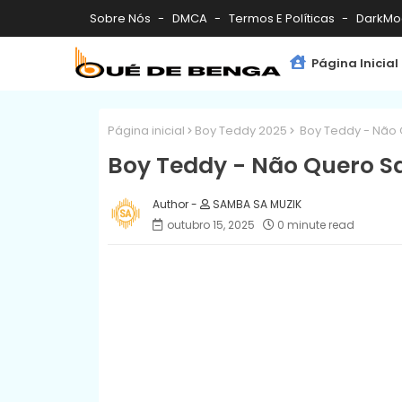
Sobre Nós
DMCA
Termos E Políticas
DarkMo
Página Inicial
Página inicial
Boy Teddy 2025
Boy Teddy - Não 
Boy Teddy - Não Quero Sa
SAMBA SA MUZIK
outubro 15, 2025
0 minute read