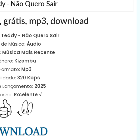
y - Não Quero Sair
, grátis, mp3, download
 Teddy - Não Quero Sair
 de Música:
Áudio
:
Música Mais Recente
énero:
Kizomba
Formato:
Mp3
lidade:
320 Kbps
e Lançamento:
2025
anho:
Excelente √