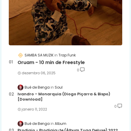
SAMBA SA MUZIK
Trap Funk
Oruam - 10 min de Freestyle
0
dezembro 06, 2025
Bué de Benga
Soul
Ivandro – Monarquia (Diogo Piçarra & Bispo)
[Download]
0
janeiro 11, 2022
Bué de Benga
Album
Prodigio - Prodigia-te (Álbum Tuga Deluxe) 2022