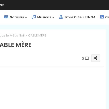
de
Notícias
Músicas
Envie O Seu BENGA
Co
as le Métis Noir - CABLE MÈRE
CABLE MÈRE
0