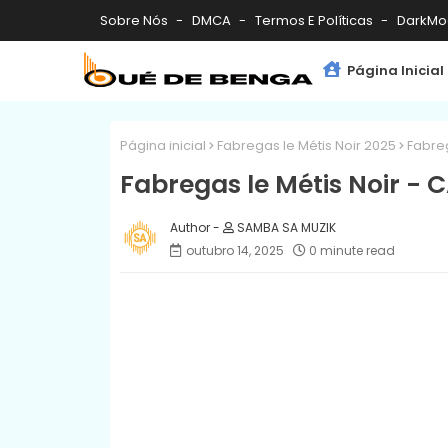
Sobre Nós
DMCA
Termos E Políticas
DarkMo
Página Inicial
Página inicial
Fabregas le Métis Noir 2025
Fabreg
Fabregas le Métis Noir - 
SAMBA SA MUZIK
outubro 14, 2025
0 minute read