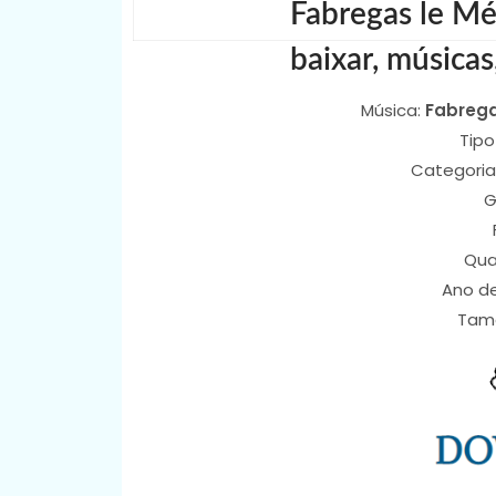
Fabregas le M
baixar, músicas
Música:
Fabrega
Tipo
Categoria
G
Qua
Ano d
Tam