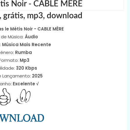
étis Noir - CABLE MÈRE
, grátis, mp3, download
s le Métis Noir - CABLE MÈRE
 de Música:
Áudio
:
Música Mais Recente
énero:
Rumba
Formato:
Mp3
lidade:
320 Kbps
e Lançamento:
2025
anho:
Excelente √