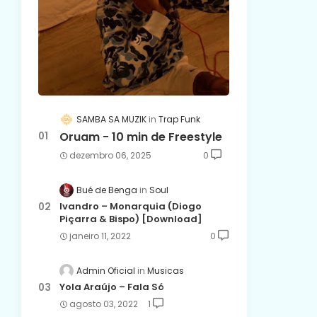
SAMBA SA MUZIK
Trap Funk
Oruam - 10 min de Freestyle
dezembro 06, 2025
0
Bué de Benga
Soul
Ivandro – Monarquia (Diogo
Piçarra & Bispo) [Download]
janeiro 11, 2022
0
Admin Oficial
Musicas
Yola Araújo – Fala Só
agosto 03, 2022
1