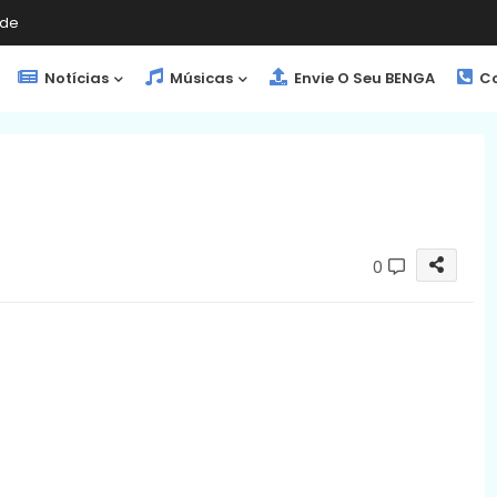
de
Notícias
Músicas
Envie O Seu BENGA
Co
0