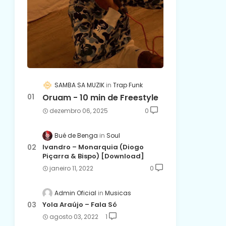
SAMBA SA MUZIK
Trap Funk
Oruam - 10 min de Freestyle
dezembro 06, 2025
0
Bué de Benga
Soul
Ivandro – Monarquia (Diogo
Piçarra & Bispo) [Download]
janeiro 11, 2022
0
Admin Oficial
Musicas
Yola Araújo – Fala Só
agosto 03, 2022
1