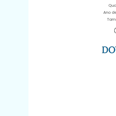
Qua
Ano d
Tam