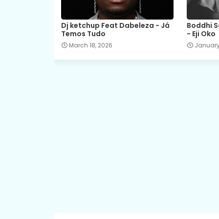
Dj ketchup Feat Dabeleza - Já
Boddhi S
Temos Tudo
- Eji Oko
March 18, 2026
January