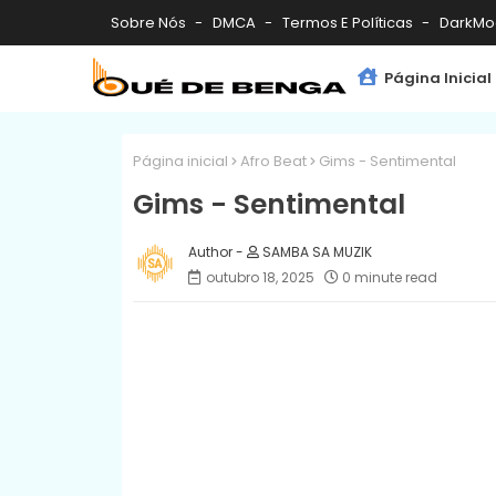
Sobre Nós
DMCA
Termos E Políticas
DarkMo
Página Inicial
Página inicial
Afro Beat
Gims - Sentimental
Gims - Sentimental
SAMBA SA MUZIK
outubro 18, 2025
0 minute read