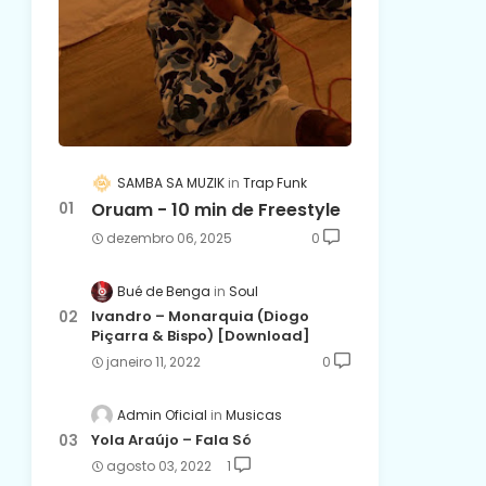
SAMBA SA MUZIK
Trap Funk
Oruam - 10 min de Freestyle
dezembro 06, 2025
0
Bué de Benga
Soul
Ivandro – Monarquia (Diogo
Piçarra & Bispo) [Download]
janeiro 11, 2022
0
Admin Oficial
Musicas
Yola Araújo – Fala Só
agosto 03, 2022
1