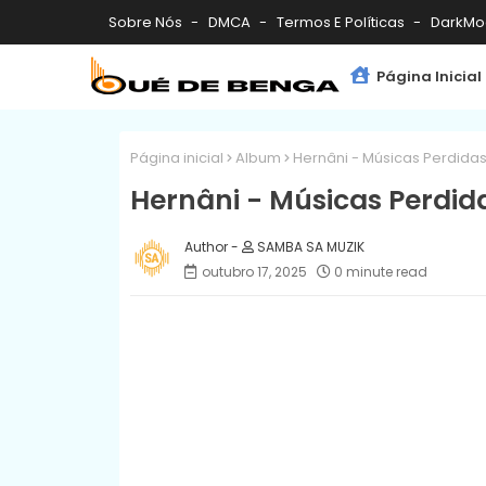
Sobre Nós
DMCA
Termos E Políticas
DarkMo
Página Inicial
Página inicial
Album
Hernâni - Músicas Perdidas,
Hernâni - Músicas Perdida
SAMBA SA MUZIK
outubro 17, 2025
0 minute read