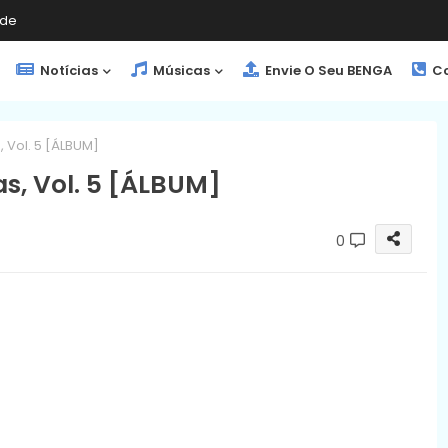
de
Notícias
Músicas
Envie O Seu BENGA
Co
 Vol. 5 [ÁLBUM]
s, Vol. 5 [ÁLBUM]
0