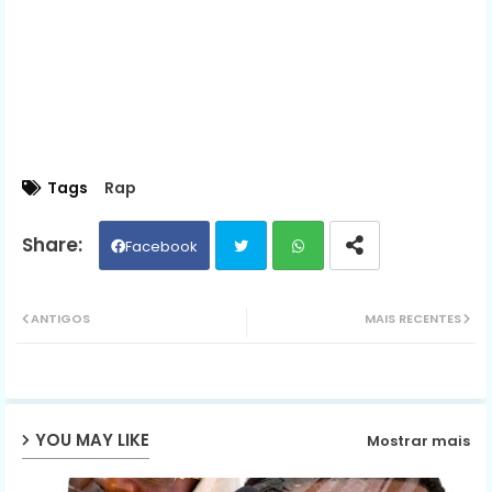
Tags
Rap
Facebook
Twit
Wh
ANTIGOS
MAIS RECENTES
ter
ats
ap
YOU MAY LIKE
Mostrar mais
p