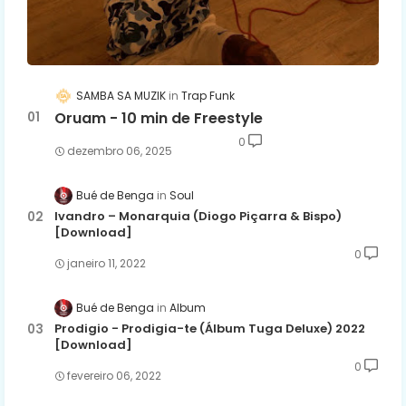
SAMBA SA MUZIK
Trap Funk
Oruam - 10 min de Freestyle
0
dezembro 06, 2025
Bué de Benga
Soul
Ivandro – Monarquia (Diogo Piçarra & Bispo)
[Download]
0
janeiro 11, 2022
Bué de Benga
Album
Prodigio - Prodigia-te (Álbum Tuga Deluxe) 2022
[Download]
0
fevereiro 06, 2022