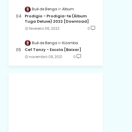
Bué de Benga
Album
Prodigio - Prodigia-te (Álbum
Tuga Deluxe) 2022 [Download]
fevereiro 06, 2022
0
Bué de Benga
Kizomba
Cef Tanzy - Escola [Baixar]
novembro 09, 2021
0