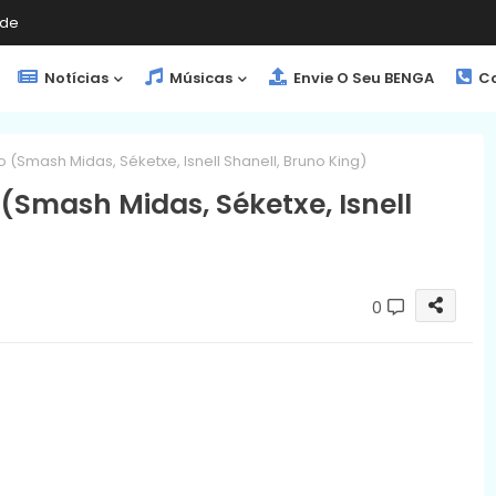
de
Notícias
Músicas
Envie O Seu BENGA
Co
(Smash Midas, Séketxe, Isnell Shanell, Bruno King)
Smash Midas, Séketxe, Isnell
0