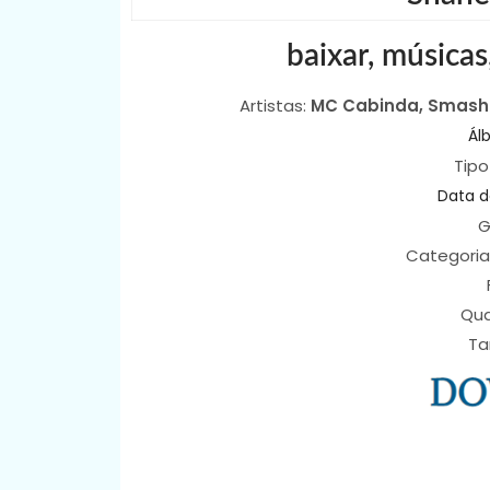
baixar, músicas
Artistas:
MC Cabinda,
Smash M
Ál
Tipo
Data 
G
Categoria
Qua
Ta