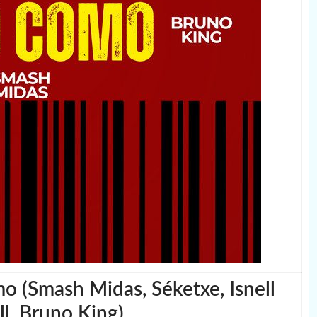
 (Smash Midas, Séketxe, Isnell
l, Bruno King)