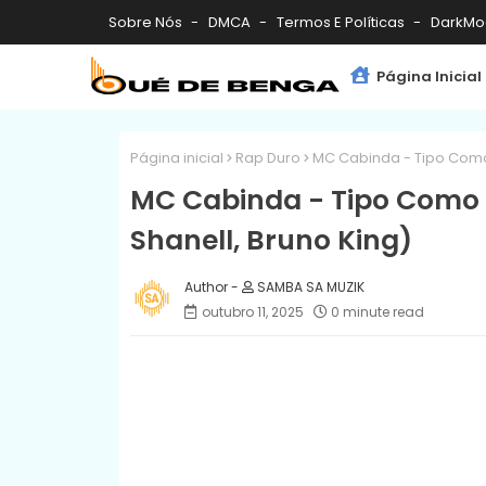
Sobre Nós
DMCA
Termos E Políticas
DarkMo
Página Inicial
Página inicial
Rap Duro
MC Cabinda - Tipo Como 
MC Cabinda - Tipo Como (
Shanell, Bruno King)
SAMBA SA MUZIK
outubro 11, 2025
0 minute read