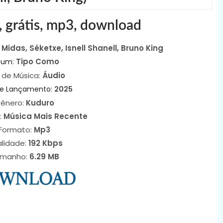
, grátis, mp3, download
idas, Séketxe, Isnell Shanell, Bruno King
:
Tipo Como
bum
 de Música:
Áudio
de Lançamento:
2025
ênero:
Kuduro
:
Música Mais Recente
Formato:
Mp3
lidade:
192 Kbps
manho:
6
.29 MB