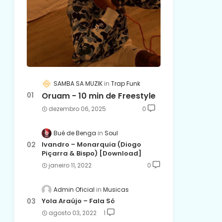
SAMBA SA MUZIK
Trap Funk
Oruam - 10 min de Freestyle
dezembro 06, 2025
0
Bué de Benga
Soul
Ivandro – Monarquia (Diogo
Piçarra & Bispo) [Download]
janeiro 11, 2022
0
Admin Oficial
Musicas
Yola Araújo – Fala Só
agosto 03, 2022
1