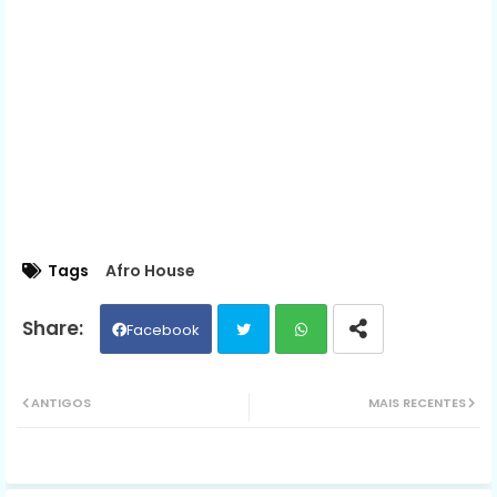
Tags
Afro House
Facebook
Twit
Wh
ANTIGOS
MAIS RECENTES
ter
ats
ap