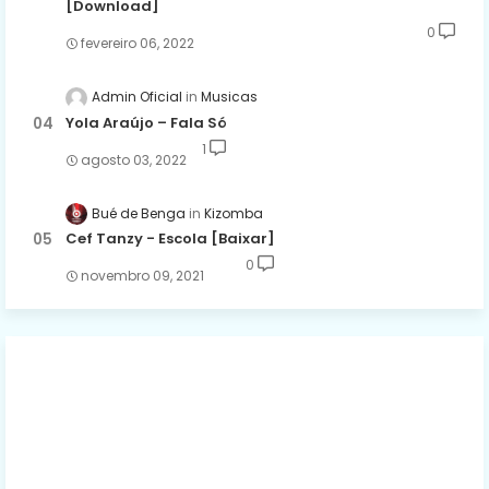
[Download]
0
fevereiro 06, 2022
Admin Oficial
Musicas
Yola Araújo – Fala Só
1
agosto 03, 2022
Bué de Benga
Kizomba
Cef Tanzy - Escola [Baixar]
0
novembro 09, 2021