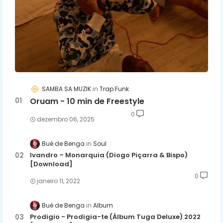
SAMBA SA MUZIK
Trap Funk
Oruam - 10 min de Freestyle
0
dezembro 06, 2025
Bué de Benga
Soul
Ivandro – Monarquia (Diogo Piçarra & Bispo)
[Download]
0
janeiro 11, 2022
Bué de Benga
Album
Prodigio - Prodigia-te (Álbum Tuga Deluxe) 2022