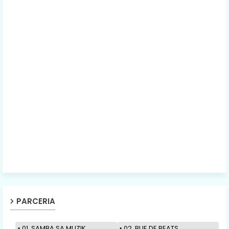
PARCERIA
01. SAMBA SA MUZIK
02. BUE DE BEATS