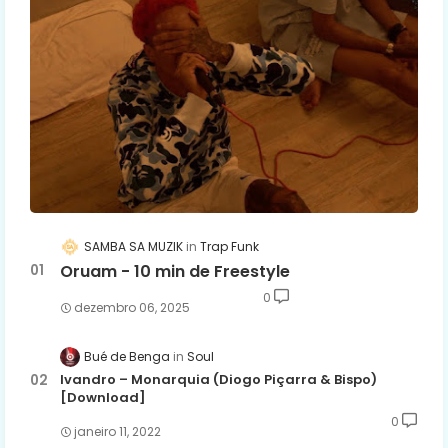
SAMBA SA MUZIK
Trap Funk
Oruam - 10 min de Freestyle
0
dezembro 06, 2025
Bué de Benga
Soul
Ivandro – Monarquia (Diogo Piçarra & Bispo)
[Download]
0
janeiro 11, 2022