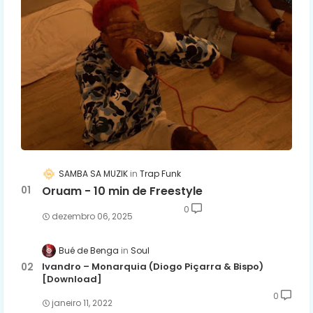
SAMBA SA MUZIK
Trap Funk
Oruam - 10 min de Freestyle
0
dezembro 06, 2025
Bué de Benga
Soul
Ivandro – Monarquia (Diogo Piçarra & Bispo)
[Download]
0
janeiro 11, 2022