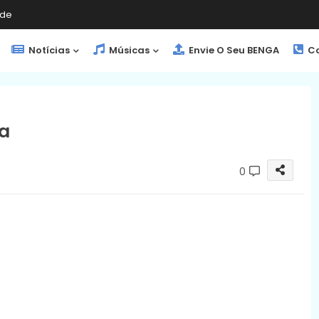
de
Notícias
Músicas
Envie O Seu BENGA
Co
ia
0