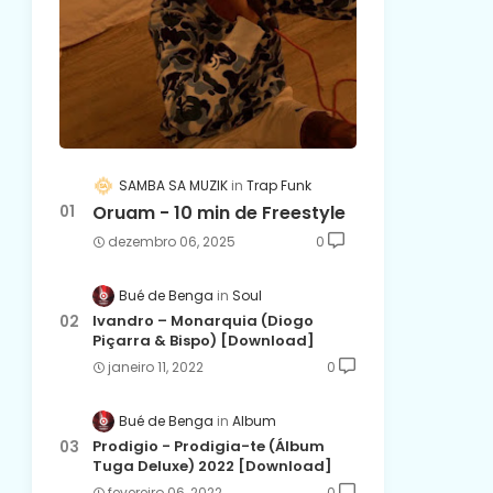
SAMBA SA MUZIK
Trap Funk
Oruam - 10 min de Freestyle
dezembro 06, 2025
0
Bué de Benga
Soul
Ivandro – Monarquia (Diogo
Piçarra & Bispo) [Download]
janeiro 11, 2022
0
Bué de Benga
Album
Prodigio - Prodigia-te (Álbum
Tuga Deluxe) 2022 [Download]
fevereiro 06, 2022
0