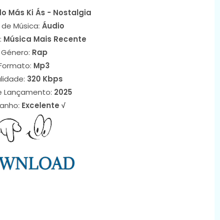
o Más Ki Ás - Nostalgia
 de Música:
Áudio
:
Música Mais Recente
Género:
Rap
Formato:
Mp3
lidade:
320 Kbps
e Lançamento:
2025
anho:
Excelente √