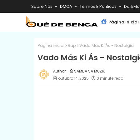
Sobre Nós
DMCA
Termos E Políticas
DarkMo
Página Inicial
Página inicial
Rap
Vado Más Ki Ás - Nostalgia
Vado Más Ki Ás - Nostalg
SAMBA SA MUZIK
outubro 14, 2025
0 minute read