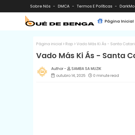
Sobre Nós
DMCA
Termos E Políticas
DarkMo
Página Inicial
Página inicial
Rap
Vado Más Ki Ás - Santa Catar
Vado Más Ki Ás - Santa C
SAMBA SA MUZIK
outubro 14, 2025
0 minute read