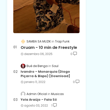
SAMBA SA MUZIK
Trap Funk
Oruam - 10 min de Freestyle
dezembro 06, 2025
0
Bué de Benga
Soul
Ivandro – Monarquia (Diogo
Piçarra & Bispo) [Download]
janeiro 11, 2022
0
Admin Oficial
Musicas
Yola Araújo – Fala Só
agosto 03, 2022
1