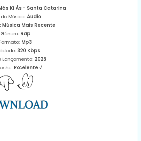
ás Ki Ás - Santa Catarina
 de Música:
Áudio
:
Música Mais Recente
Género:
Rap
Formato:
Mp3
lidade:
320 Kbps
e Lançamento:
2025
anho:
Excelente √