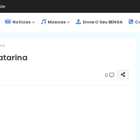
de
Notícias
Músicas
Envie O Seu BENGA
Co
ina
atarina
0