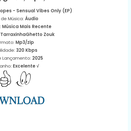
Lopes - Sensual Vibes Only (EP)
 de Música:
Áudio
:
Música Mais Recente
 TarraxinhaGhetto Zouk
rmato:
Mp3/zip
lidade:
320 Kbps
e Lançamento:
2025
anho:
Excelente √