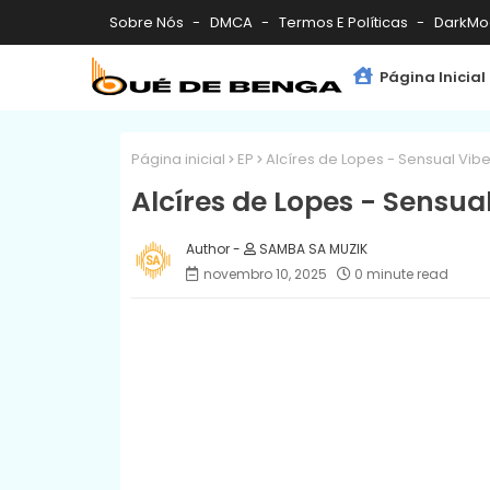
Sobre Nós
DMCA
Termos E Políticas
DarkMo
Página Inicial
Página inicial
EP
Alcíres de Lopes - Sensual Vibe
Alcíres de Lopes - Sensual
SAMBA SA MUZIK
novembro 10, 2025
0 minute read