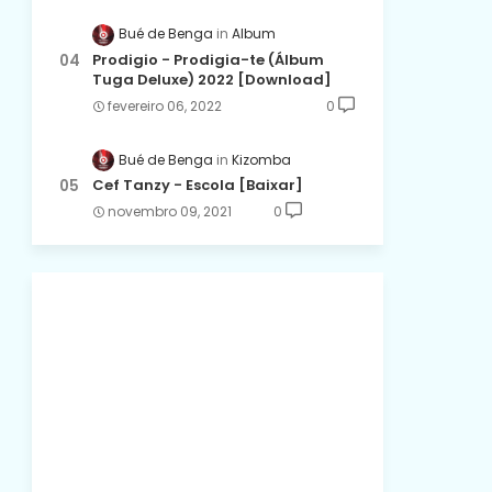
Bué de Benga
Album
Prodigio - Prodigia-te (Álbum
Tuga Deluxe) 2022 [Download]
fevereiro 06, 2022
0
Bué de Benga
Kizomba
Cef Tanzy - Escola [Baixar]
novembro 09, 2021
0