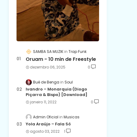
SAMBA SA MUZIK
Trap Funk
Oruam - 10 min de Freestyle
dezembro 06, 2025
0
Bué de Benga
Soul
Ivandro – Monarquia (Diogo
Piçarra & Bispo) [Download]
janeiro 11, 2022
0
Admin Oficial
Musicas
Yola Araújo – Fala Só
agosto 03, 2022
1