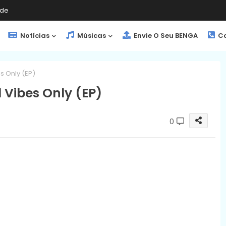
de
Notícias
Músicas
Envie O Seu BENGA
Co
s Only (EP)
 Vibes Only (EP)
0