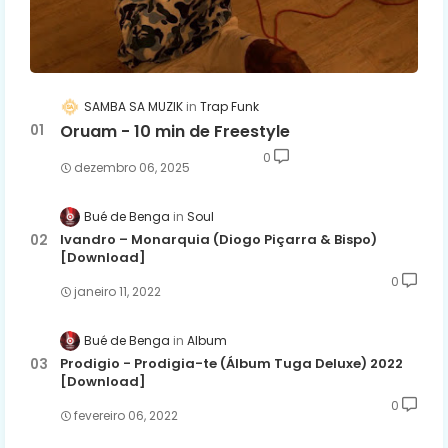
SAMBA SA MUZIK
Trap Funk
Oruam - 10 min de Freestyle
0
dezembro 06, 2025
Bué de Benga
Soul
Ivandro – Monarquia (Diogo Piçarra & Bispo)
[Download]
0
janeiro 11, 2022
Bué de Benga
Album
Prodigio - Prodigia-te (Álbum Tuga Deluxe) 2022
[Download]
0
fevereiro 06, 2022