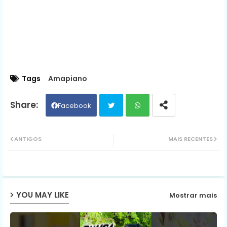
Tags
Amapiano
Facebook
Twit
Wh
ANTIGOS
MAIS RECENTES
ter
ats
ap
YOU MAY LIKE
Mostrar mais
p