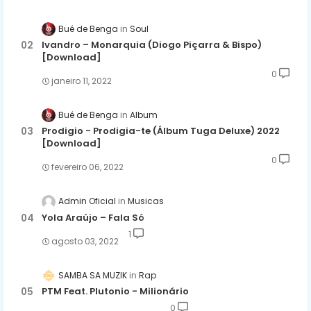
Bué de Benga
Soul
Ivandro – Monarquia (Diogo Piçarra & Bispo)
[Download]
0
janeiro 11, 2022
Bué de Benga
Album
Prodigio - Prodigia-te (Álbum Tuga Deluxe) 2022
[Download]
0
fevereiro 06, 2022
Admin Oficial
Musicas
Yola Araújo – Fala Só
1
agosto 03, 2022
SAMBA SA MUZIK
Rap
PTM Feat. Plutonio - Milionário
0