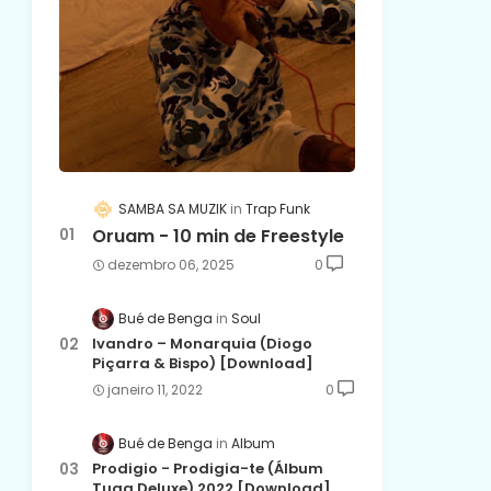
SAMBA SA MUZIK
Trap Funk
Oruam - 10 min de Freestyle
dezembro 06, 2025
0
Bué de Benga
Soul
Ivandro – Monarquia (Diogo
Piçarra & Bispo) [Download]
janeiro 11, 2022
0
Bué de Benga
Album
Prodigio - Prodigia-te (Álbum
Tuga Deluxe) 2022 [Download]