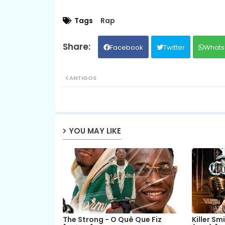
Tags
Rap
Facebook
Twitter
Whats
ANTIGOS
YOU MAY LIKE
The Strong - O Quê Que Fiz
Killer Sm