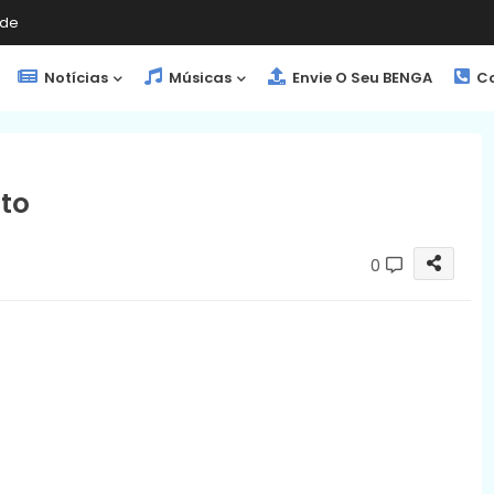
de
Notícias
Músicas
Envie O Seu BENGA
Co
to
0