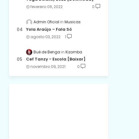
fevereiro 06, 2022
0
Admin Oficial
Musicas
Yola Araújo – Fala Só
agosto 03, 2022
1
Bué de Benga
Kizomba
Cef Tanzy - Escola [Baixar]
novembro 09, 2021
0