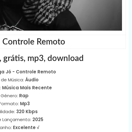
- Controle Remoto
, grátis, mp3, download
ga Jó - Controle Remoto
 de Música:
Áudio
:
Música Mais Recente
Género:
Rap
Formato:
Mp3
lidade:
320 Kbps
e Lançamento:
2025
anho:
Excelente √