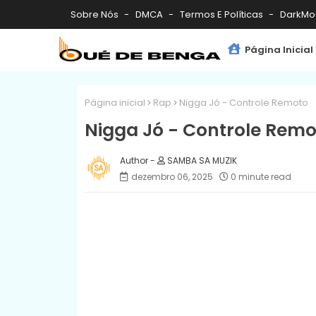
Sobre Nós
DMCA
Termos E Políticas
DarkMo
Página Inicial
Página inicial
Rap
Nigga Jó - Controle Remoto
Nigga Jó - Controle Remo
SAMBA SA MUZIK
dezembro 06, 2025
0 minute read