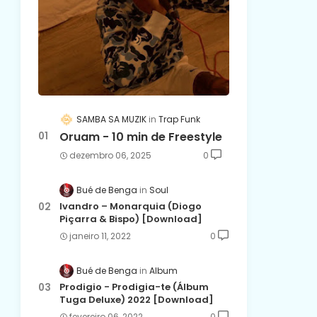
SAMBA SA MUZIK
Trap Funk
Oruam - 10 min de Freestyle
dezembro 06, 2025
0
Bué de Benga
Soul
Ivandro – Monarquia (Diogo
Piçarra & Bispo) [Download]
janeiro 11, 2022
0
Bué de Benga
Album
Prodigio - Prodigia-te (Álbum
Tuga Deluxe) 2022 [Download]
fevereiro 06, 2022
0