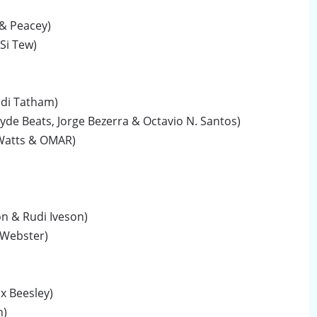
L & Peacey)
 Si Tew)
idi Tatham)
lyde Beats, Jorge Bezerra & Octavio N. Santos)
 Watts & OMAR)
son & Rudi Iveson)
s Webster)
ax Beesley)
n)