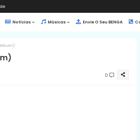
de
Notícias
Músicas
Envie O Seu BENGA
Co
 (Album)
um)
0