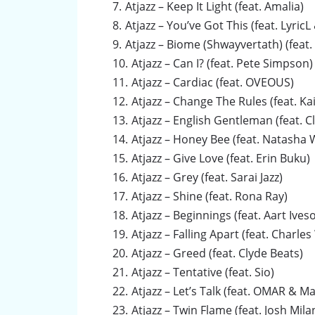
Atjazz – Keep It Light (feat. Amalia)
Atjazz – You’ve Got This (feat. Lyric
Atjazz – Biome (Shwayvertath) (feat.
Atjazz – Can I? (feat. Pete Simpson)
Atjazz – Cardiac (feat. OVEOUS)
Atjazz – Change The Rules (feat. Ka
Atjazz – English Gentleman (feat. C
Atjazz – Honey Bee (feat. Natasha
Atjazz – Give Love (feat. Erin Buku)
Atjazz – Grey (feat. Sarai Jazz)
Atjazz – Shine (feat. Rona Ray)
Atjazz – Beginnings (feat. Aart Ive
Atjazz – Falling Apart (feat. Charle
Atjazz – Greed (feat. Clyde Beats)
Atjazz – Tentative (feat. Sio)
Atjazz – Let’s Talk (feat. OMAR & M
Atjazz – Twin Flame (feat. Josh Mila