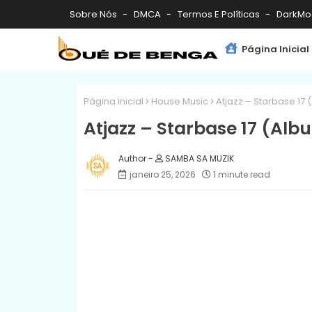
Sobre Nós
DMCA
Termos E Políticas
DarkMo
Página Inicial
Página inicial
House Music
Atjazz – Starbase 17
Atjazz – Starbase 17 (Alb
SAMBA SA MUZIK
janeiro 25, 2026
1 minute read