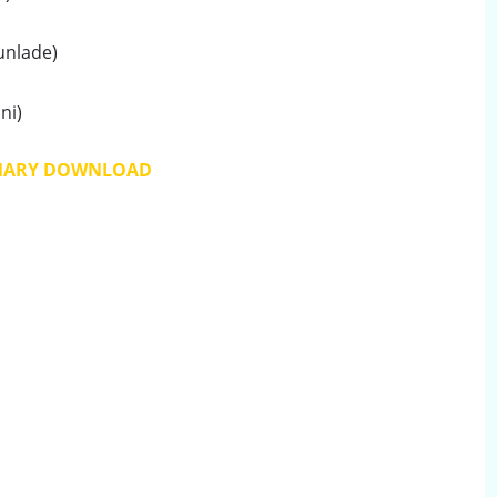
unlade)
ni)
MARY DOWNLOAD