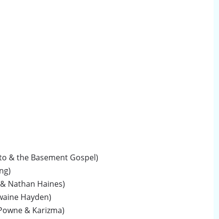
esto & the Basement Gospel)
ing)
a & Nathan Haines)
Dwaine Hayden)
y Powne & Karizma)