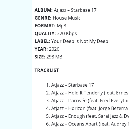
ALBUM:
Atjazz – Starbase 17
GENRE:
House Music
FORMAT:
Mp3
QUALITY:
320 Kbps
LABEL:
Your Deep Is Not My Deep
YEAR:
2026
SIZE:
298 MB
TRACKLIST
Atjazz – Starbase 17
Atjazz – Hold It Tenderly (feat. Ern
Atjazz – L’arrivée (feat. Fred Everyth
Atjazz – Horizon (feat. Jorge Bezerr
Atjazz – Enough (feat. Sarai Jazz & 
Atjazz – Oceans Apart (feat. Audre