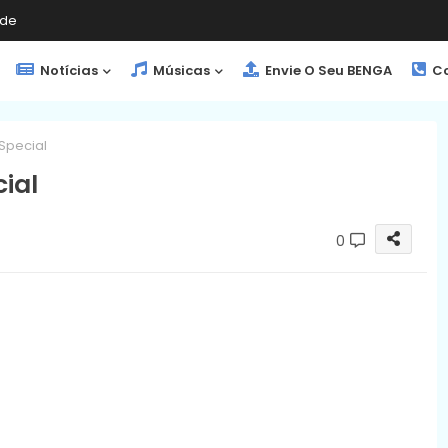
de
Notícias
Músicas
Envie O Seu BENGA
Co
Special
ial
0