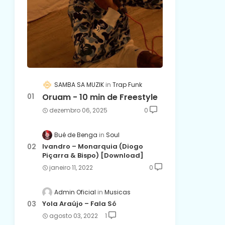
SAMBA SA MUZIK
Trap Funk
Oruam - 10 min de Freestyle
dezembro 06, 2025
0
Bué de Benga
Soul
Ivandro – Monarquia (Diogo
Piçarra & Bispo) [Download]
janeiro 11, 2022
0
Admin Oficial
Musicas
Yola Araújo – Fala Só
agosto 03, 2022
1