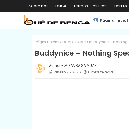
Sobre Nós
DMCA
Termos E Políticas
DarkMo
Página Inicial
Página inicial
Deep House
Buddynice – Nothing 
Buddynice – Nothing Spec
SAMBA SA MUZIK
janeiro 25, 2026
0 minute read