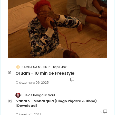
SAMBA SA MUZIK
Trap Funk
Oruam - 10 min de Freestyle
0
dezembro 06, 2025
Bué de Benga
Soul
Ivandro – Monarquia (Diogo Piçarra & Bispo)
[Download]
0
janeiro 11, 2022