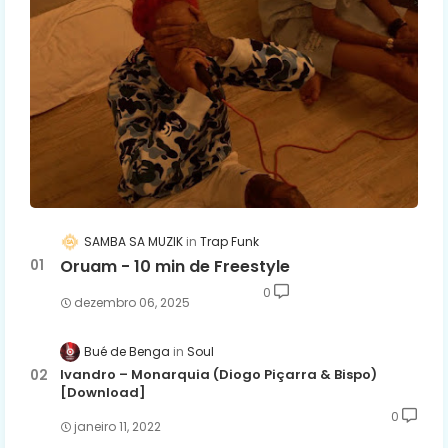
SAMBA SA MUZIK
Trap Funk
Oruam - 10 min de Freestyle
0
dezembro 06, 2025
Bué de Benga
Soul
Ivandro – Monarquia (Diogo Piçarra & Bispo)
[Download]
0
janeiro 11, 2022