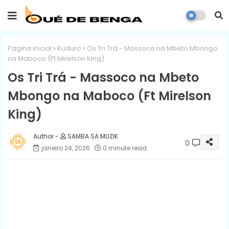
Página inicial
Kuduro
Os Tri Trá - Massoco na Mbeto Mbongo
na Maboco (Ft Mirelson King)
Os Tri Trá - Massoco na Mbeto
Mbongo na Maboco (Ft Mirelson
King)
SAMBA SA MUZIK
0
janeiro 24, 2026
0 minute read