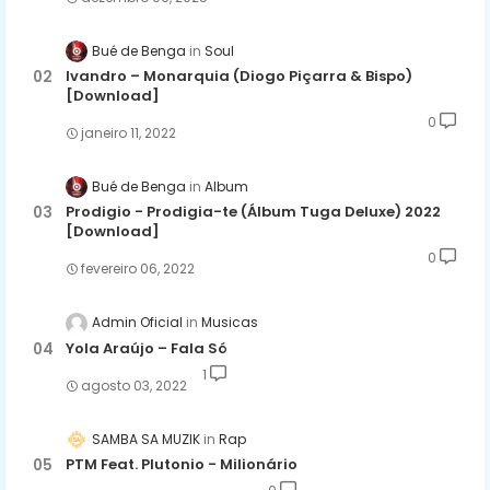
Bué de Benga
Soul
Ivandro – Monarquia (Diogo Piçarra & Bispo)
[Download]
0
janeiro 11, 2022
Bué de Benga
Album
Prodigio - Prodigia-te (Álbum Tuga Deluxe) 2022
[Download]
0
fevereiro 06, 2022
Admin Oficial
Musicas
Yola Araújo – Fala Só
1
agosto 03, 2022
SAMBA SA MUZIK
Rap
PTM Feat. Plutonio - Milionário