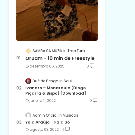
SAMBA SA MUZIK
Trap Funk
Oruam - 10 min de Freestyle
dezembro 06, 2025
0
Bué de Benga
Soul
Ivandro – Monarquia (Diogo
Piçarra & Bispo) [Download]
janeiro 11, 2022
0
Admin Oficial
Musicas
Yola Araújo – Fala Só
agosto 03, 2022
1