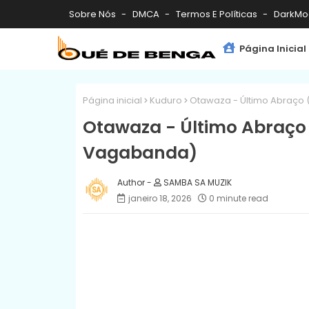
Sobre Nós
DMCA
Termos E Políticas
DarkMo
Página Inicial
Página inicial
Kuduro
Otawaza - Último Abraço 
Otawaza - Último Abraço 
Vagabanda)
SAMBA SA MUZIK
janeiro 18, 2026
0 minute read