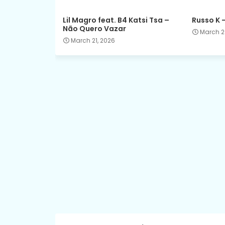
Lil Magro feat. B4 Katsi Tsa –
Russo K 
Não Quero Vazar
March 2
March 21, 2026