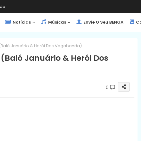
de
Notícias
Músicas
Envie O Seu BENGA
Co
(Baló Januário & Herói Dos Vagabanda)
(Baló Januário & Herói Dos
0