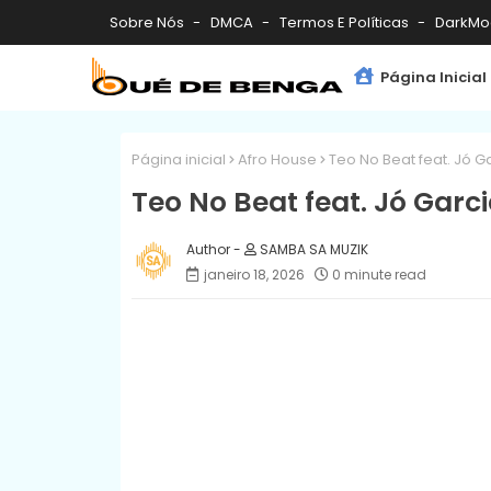
Sobre Nós
DMCA
Termos E Políticas
DarkMo
Página Inicial
Página inicial
Afro House
Teo No Beat feat. Jó G
Teo No Beat feat. Jó Garc
SAMBA SA MUZIK
janeiro 18, 2026
0 minute read