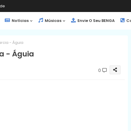
de
Notícias
Músicas
Envie O Seu BENGA
Co
arcia - Águia
ia - Águia
0