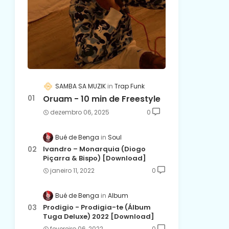
SAMBA SA MUZIK
Trap Funk
Oruam - 10 min de Freestyle
dezembro 06, 2025
0
Bué de Benga
Soul
Ivandro – Monarquia (Diogo
Piçarra & Bispo) [Download]
janeiro 11, 2022
0
Bué de Benga
Album
Prodigio - Prodigia-te (Álbum
Tuga Deluxe) 2022 [Download]
fevereiro 06, 2022
0