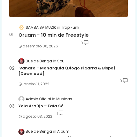
SAMBA SA MUZIK
Trap Funk
Oruam - 10 min de Freestyle
0
dezembro 06, 2025
Bué de Benga
Soul
Ivandro – Monarquia (Diogo Piçarra & Bispo)
[Download]
0
janeiro 11, 2022
Admin Oficial
Musicas
Yola Araújo – Fala Só
1
agosto 03, 2022
Bué de Benga
Album