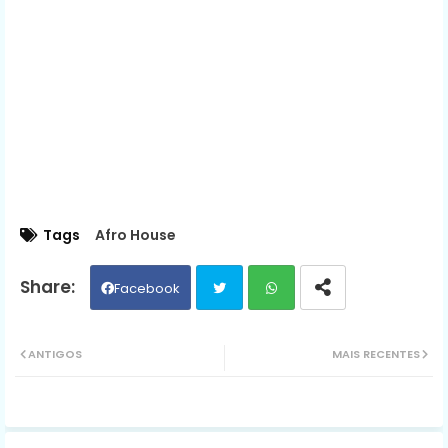
Tags
Afro House
Facebook
Twit
Wh
ANTIGOS
MAIS RECENTES
ter
ats
ap