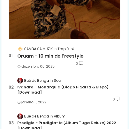
SAMBA SA MUZIK
Trap Funk
Oruam - 10 min de Freestyle
0
dezembro 06, 2025
Bué de Benga
Soul
Ivandro – Monarquia (Diogo Piçarra & Bispo)
[Download]
0
janeiro 11, 2022
Bué de Benga
Album
Prodigio - Prodigia-te (Álbum Tuga Deluxe) 2022
[Download]