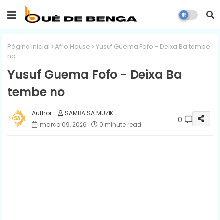
Página inicial
Afro House
Yusuf Guema Fofo - Deixa Ba tembe
no
Yusuf Guema Fofo - Deixa Ba
tembe no
SAMBA SA MUZIK
0
março 09, 2026
0 minute read